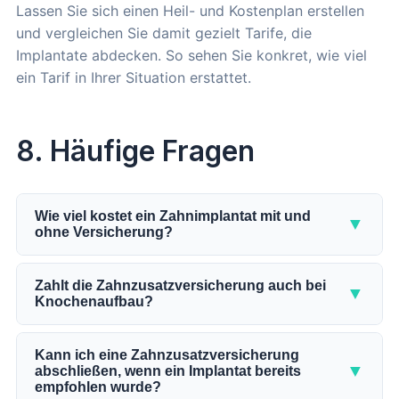
Lassen Sie sich einen Heil- und Kostenplan erstellen
und vergleichen Sie damit gezielt Tarife, die
Implantate abdecken. So sehen Sie konkret, wie viel
ein Tarif in Ihrer Situation erstattet.
8. Häufige Fragen
Wie viel kostet ein Zahnimplantat mit und
▼
ohne Versicherung?
Ein einzelnes Zahnimplantat kostet je nach Aufwand
zwischen 2.500 und 5.500 Euro. Ohne
Zahlt die Zahnzusatzversicherung auch bei
▼
Knochenaufbau?
Zahnzusatzversicherung erhalten Sie von der
gesetzlichen Kasse nur den Festzuschuss von 553
Viele Tarife erstatten Knochenaufbau zum gleichen
bis 691 Euro, abhängig vom Bonusheft.
Satz wie Implantate. Das zahnärztliche Honorar für
Kann ich eine Zahnzusatzversicherung
▼
abschließen, wenn ein Implantat bereits
einen Knochenaufbau liegt laut GOZ zwischen 348
Mit einer Zahnzusatzversicherung, die 90 Prozent
empfohlen wurde?
und 530 Euro, dazu kommen Material- und