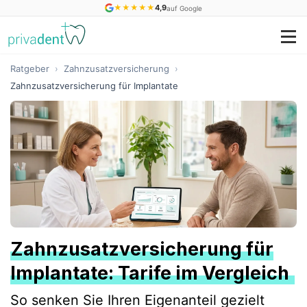
★
★
★
★
★
4,9
auf Google
Ratgeber
›
Zahnzusatzversicherung
›
Zahnzusatzversicherung für Implantate
Zahnzusatzversicherung für
Implantate: Tarife im Vergleich
So senken Sie Ihren Eigenanteil gezielt