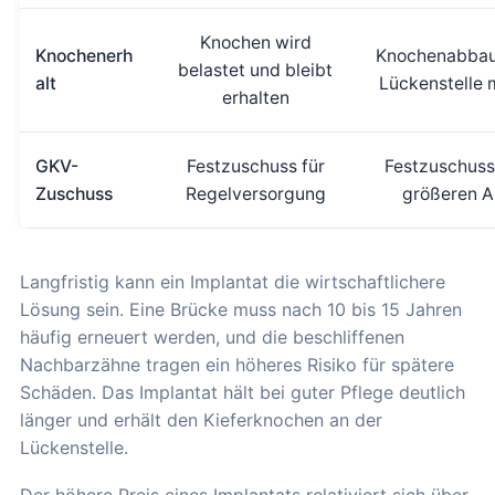
Knochen wird
Knochenerh
Knochenabbau
belastet und bleibt
alt
Lückenstelle 
erhalten
GKV-
Festzuschuss für
Festzuschuss
Zuschuss
Regelversorgung
größeren An
Langfristig kann ein Implantat die wirtschaftlichere
Lösung sein. Eine Brücke muss nach 10 bis 15 Jahren
häufig erneuert werden, und die beschliffenen
Nachbarzähne tragen ein höheres Risiko für spätere
Schäden. Das Implantat hält bei guter Pflege deutlich
länger und erhält den Kieferknochen an der
Lückenstelle.
Der höhere Preis eines Implantats relativiert sich über