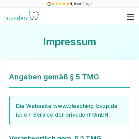
★
★
★
★
★
4,9
auf Google
Impressum
Angaben gemäß § 5 TMG
Die Webseite www.bleaching-bvzp.de
ist ein Service der privadent GmbH
Verantwortlich gem. § 5 TMG