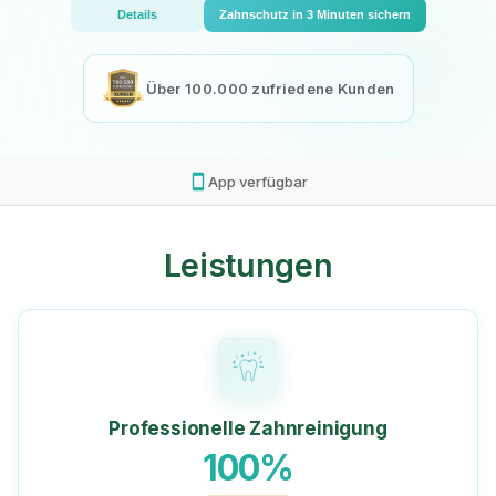
Details
Zahnschutz in 3 Minuten sichern
Über 100.000 zufriedene Kunden
smartphone
App verfügbar
Leistungen
Professionelle Zahnreinigung
100%