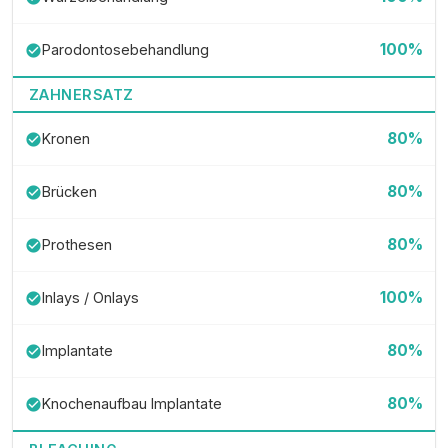
100%
Parodontosebehandlung
check_circle
ZAHNERSATZ
80%
Kronen
check_circle
80%
Brücken
check_circle
80%
Prothesen
check_circle
100%
Inlays / Onlays
check_circle
80%
Implantate
check_circle
80%
Knochenaufbau Implantate
check_circle