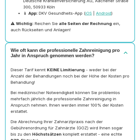
Deutsche Krankenversicherung AG, Aachener Straße
300, 50933 Köln
📱
App:
DKV Gesundheits-App (
iOS
|
Android
)
⚠️
Wichtig:
Reichen Sie
alle Seiten der Rechnung
ein,
auch Rückseiten und Anlagen!
Wie oft kann die professionelle Zahnreinigung pro
expand_more
Jahr in Anspruch genommen werden?
Dieser Tarif kennt
KEINE Limitierung
- weder bei der
Anzahl der Behandlungen noch bei der Höhe der Kosten pro
Behandlung!
Bei medizinischer Notwendigkeit können Sie problemlos
mehrfach jährlich die professionelle Zahnreinigung in
Anspruch nehmen. Ihnen werden immer 100% der Kosten
erstattet.
Die Abrechnung Ihrer Zahnarztpraxis nach der
Gebührenordnung für Zahnärzte (GOZ) wird Ihnen sogar
bis zu den
Höchstsätzen
komplett erstattet - eine echte