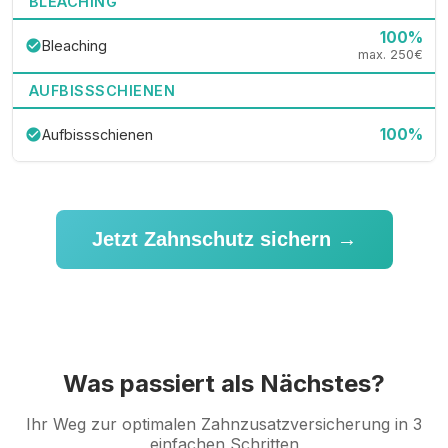
BLEACHING
100%
Bleaching
check_circle
max. 250€
AUFBISSSCHIENEN
100%
Aufbissschienen
check_circle
Jetzt Zahnschutz sichern →
Was passiert als Nächstes?
Ihr Weg zur optimalen Zahnzusatzversicherung in 3
einfachen Schritten