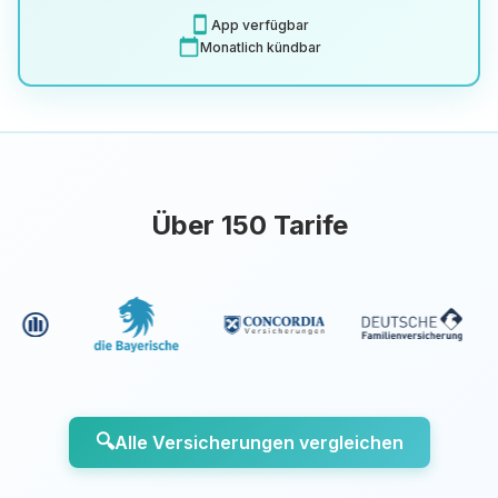
smartphone
App verfügbar
calendar_today
Monatlich kündbar
Über 150 Tarife
🔍
Alle Versicherungen vergleichen