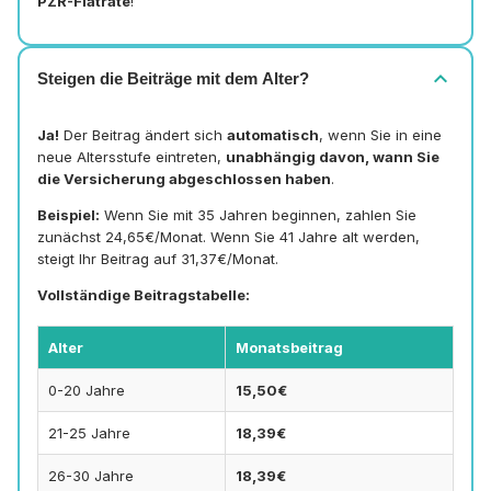
PZR-Flatrate
!
expand_more
Steigen die Beiträge mit dem Alter?
Ja!
Der Beitrag ändert sich
automatisch
, wenn Sie in eine
neue Altersstufe eintreten,
unabhängig davon, wann Sie
die Versicherung abgeschlossen haben
.
Beispiel:
Wenn Sie mit 35 Jahren beginnen, zahlen Sie
zunächst 24,65€/Monat. Wenn Sie 41 Jahre alt werden,
steigt Ihr Beitrag auf 31,37€/Monat.
Vollständige Beitragstabelle:
Alter
Monatsbeitrag
0-20 Jahre
15,50€
21-25 Jahre
18,39€
26-30 Jahre
18,39€