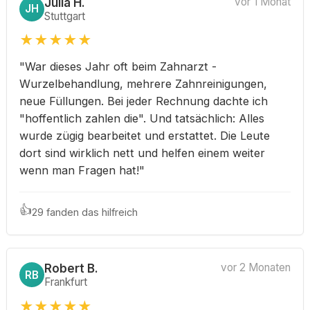
Julia H.
vor 1 Monat
JH
Stuttgart
★
★
★
★
★
"War dieses Jahr oft beim Zahnarzt -
Wurzelbehandlung, mehrere Zahnreinigungen,
neue Füllungen. Bei jeder Rechnung dachte ich
"hoffentlich zahlen die". Und tatsächlich: Alles
wurde zügig bearbeitet und erstattet. Die Leute
dort sind wirklich nett und helfen einem weiter
wenn man Fragen hat!"
👍
29 fanden das hilfreich
Robert B.
vor 2 Monaten
RB
Frankfurt
★
★
★
★
★