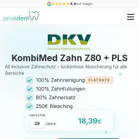
★
★
★
★
★
4,9
auf Google
KombiMed Zahn Z80 + PLS
All Inclusive Zahnschutz – lückenlose Absicherung für alle
Bereiche
✓
100% Zahnreinigung
FLATRATE
✓
100% Zahnfüllungen
✓
80% Zahnersatz
✓
250€ Bleaching
IHR ALTER
18,39
€
Jahre