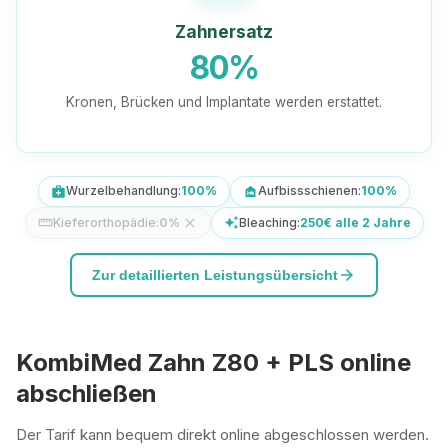
Zahnersatz
80%
Kronen, Brücken und Implantate werden erstattet.
Wurzelbehandlung:
100%
Aufbissschienen:
100%
medical_services
night_shelter
Kieferorthopädie:
0%
close
Bleaching:
250€ alle 2 Jahre
straighten
auto_awesome
arrow_forward
Zur detaillierten Leistungsübersicht
KombiMed Zahn Z80 + PLS online
abschließen
Der Tarif kann bequem direkt online abgeschlossen werden.